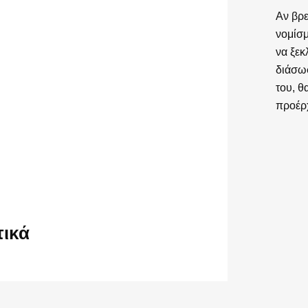
Αν βρε
νομίσμ
να ξεκ
διάσωσ
του, θ
προέρχ
τικά