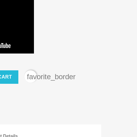
favorite_border
CART
t Details