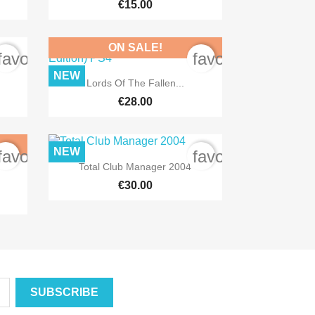
€15.00
ON SALE!
favorite_border
favorite_border
NEW

Quick view
Lords Of The Fallen...
€28.00
NEW
favorite_border
favorite_border

Quick view
Total Club Manager 2004
€30.00