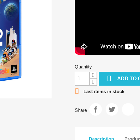
Quantity

ADD TO 

Last items in stock
Share
Description
Produc