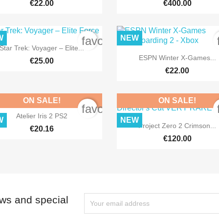
€22.00
€400.00
W
NEW
order
favorite_border

Quick view
Star Trek: Voyager – Elite...

Quick view
ESPN Winter X-Games...
€25.00
€22.00
ON SALE!
ON SALE!
order
favorite_border

Quick view
Atelier Iris 2 PS2
W
NEW

Quick view
Project Zero 2 Crimson...
€20.16
€120.00
ews and special