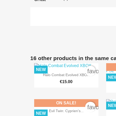
16 other products in the same c
NEW
favorite_b

Quick view
Halo Combat Evolved XBOX
NE
T
€15.00
ON SALE!
NE
favorite_b

Quick view
Evil Twin: Cyprien's...
NEW