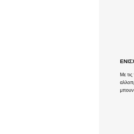
ΕΝΙΣ
Με τις
αλλοπ
μπουνι