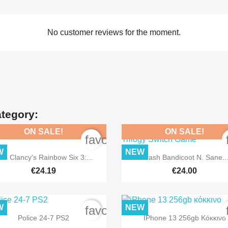
No customer reviews for the moment.
ategory:
ON SALE!
ON SALE!
order
favorite_border
W
NEW


Quick view
Quick view
om Clancy's Rainbow Six 3:...
Crash Bandicoot N. Sane..
€24.19
€24.00
W
NEW
order
favorite_border


Quick view
Quick view
Police 24-7 PS2
IPhone 13 256gb Κόκκινο