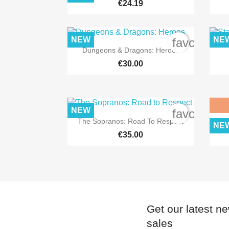
€24.19
NEW
NE
favorite_b

Quick view
Dungeons & Dragons: Heroes
€30.00
NEW
favorite_b

Quick view
The Sopranos: Road To Respect
NE
€35.00
Get our latest n
sales