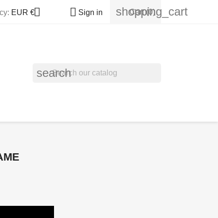
shopping_cart


Cart
(0)
cy:
EUR €
Sign in
search
AME